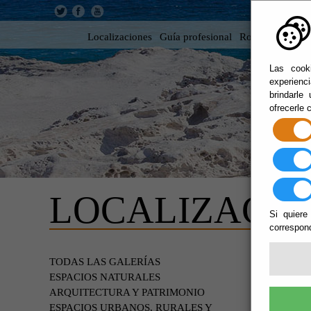
Localizaciones
Guía profesional
Rodar en Almer
Las cooki
experienc
brindarle
ofrecerle 
LOCALIZACIO
Si quiere
correspond
DE P
TODAS LAS GALERÍAS
ESPACIOS NATURALES
ARQUITECTURA Y PATRIMONIO
ESPACIOS URBANOS, RURALES Y