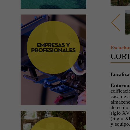
Escucha
CORT
Localiza
Entorno
edificaci
casa de a
almacenes
de estilo
siglo XVI
(Siglo XI
y equipo