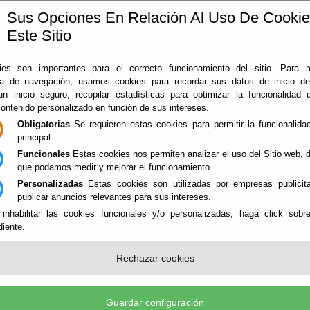
Sus Opciones En Relación Al Uso De Cooki
Este Sitio
ía
360
Almería
Rodado en Almería
Noticias
Con
es son importantes para el correcto funcionamiento del sitio. Para 
ia de navegación, usamos cookies para recordar sus datos de inicio d
 un inicio seguro, recopilar estadísticas para optimizar la funcionalidad d
contenido personalizado en función de sus intereses.
Obligatorias
Se requieren estas cookies para permitir la funcionalidad
principal.
Funcionales
Estas cookies nos permiten analizar el uso del Sitio web,
que podamos medir y mejorar el funcionamiento.
Personalizadas
Estas cookies son utilizadas por empresas publicita
NES
publicar anuncios relevantes para sus intereses.
 inhabilitar las cookies funcionales y/o personalizadas, haga click sobr
iente.
ARTICULARES
Rechazar cookies
Guardar configuración