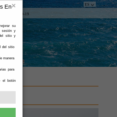
×
ES
es En
tacto
COVID-19
mejorar su
e sesión y
el sitio y
 del sitio
 de manera
rias para
e el botón