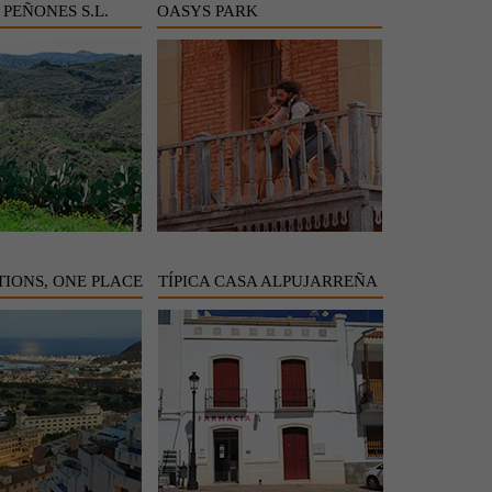
 PEÑONES S.L.
OASYS PARK
TIONS, ONE PLACE
TÍPICA CASA ALPUJARREÑA