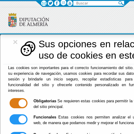
Buscar
×
Diputación
Sus opciones en relac
uso de cookies en este
Menú Diputación
Las cookies son importantes para el correcto funcionamiento del sitio
su experiencia de navegación, usamos cookies para recordar sus datos
Inicio
-
Diputación
- INDICADORES DE PUBLICIDAD
sesión y brindarle un inicio seguro, recopilar estadísticas para
ACTIVA
funcionalidad del sitio y ofrecerle contenido personalizado en f
intereses.
INDICADORES DE
Obligatorias
Se requieren estas cookies para permitir la 
del sitio principal.
PUBLICIDAD
Funcionales
Estas cookies nos permiten analizar el u
ACTIVA
web, de manera que podamos medir y mejorar el funciona