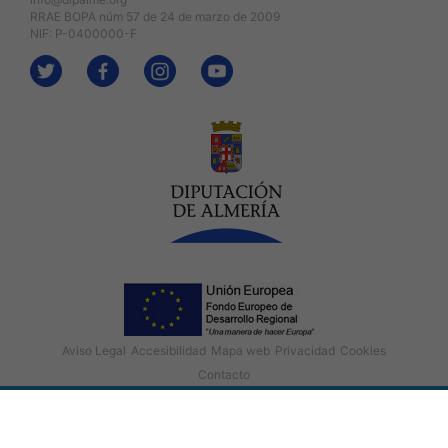
RRAE BOPA núm 57 de 24 de marzo de 2009
NIF: P-0400000-F
Aviso Legal
Accesibilidad
Mapa web
Privacidad
Cookies
Contacto