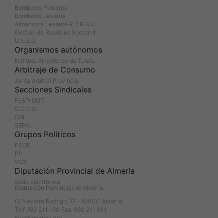
Bomberos Poniente
Bomberos Levante
Almanzora Levante R.T.R.S.U.
Gestión de Residuos Sector-II
U.N.E.D.
Organismos autónomos
Instituto Almeriense de Tutela
Arbitraje de Consumo
Junta Arbitral Provincial
Secciones Sindicales
FeSP-UGT
C.C.O.O.
CSI-F
SEPAL
Grupos Políticos
PSOE
PP
VOX
Diputación Provincial de Almería
Sede Electrónica
Diputación Provincial de Almería
C/ Navarro Rodrigo, 17 - 04001 Almería
Telf 950 211 100 Fax: 950 211 131
info@dipalme.org