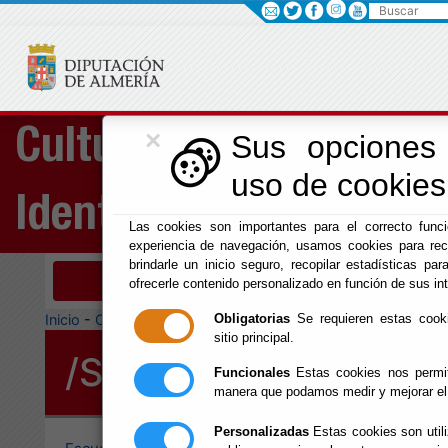
Buscar
×
Cultura, Cine e
Sus opciones 
uso de cookies 
Identidad Almeriense
Las cookies son importantes para el correcto funci
experiencia de navegación, usamos cookies para rec
brindarle un inicio seguro, recopilar estadísticas para
Menú Cultura
ofrecerle contenido personalizado en función de sus in
Inicio
-
Cultura y Cine
-
Obligatorias
Se requieren estas cookie
sitio principal.
/Servicios/cmsdipro/
Funcionales
Estas cookies nos permite
manera que podamos medir y mejorar el
Personalizadas
Estas cookies son utili