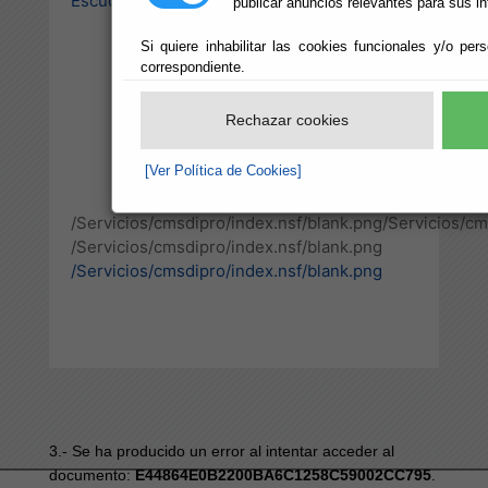
Escuchar
publicar anuncios relevantes para sus in
Si quiere inhabilitar las cookies funcionales y/o per
correspondiente.
Rechazar cookies
[Ver Política de Cookies]
/Servicios/cmsdipro/index.nsf/blank.png
/Servicios/cm
/Servicios/cmsdipro/index.nsf/blank.png
/Servicios/cmsdipro/index.nsf/blank.png
3.- Se ha producido un error al intentar acceder al
documento:
E44864E0B2200BA6C1258C59002CC795
.