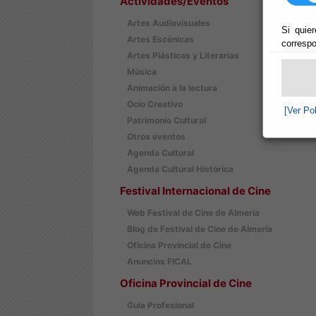
Actividades/Eventos
Artes Audiovisuales
Si quier
Artes Escénicas
correspo
Artes Plásticas y Literarias
Música
Animación a la lectura
Ocio Creativo
[Ver Po
Patrimonio Cultural
Otros eventos
Agenda Cultural
Agenda Cultural Histórica
Festival Internacional de Cine
Web Festival de Cine de Almería
Blog de Festival de Cine de Almería
Oficina Provincial de Cine
Anuncios FICAL
Oficina Provincial de Cine
Guía Profesional