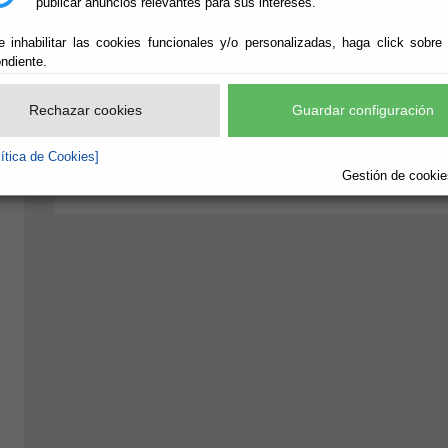
publicar anuncios relevantes para sus intereses.
e inhabilitar las cookies funcionales y/o personalizadas, haga click sobre
ndiente.
/Servicios/cmsdipro/index.nsf/blank.png
/Servicios/c
/Servicios/cmsdipro/index.nsf/blank.png
Rechazar cookies
Guardar configuración
/Servicios/cmsdipro/index.nsf/blank.png
lítica de Cookies]
Gestión de cookies