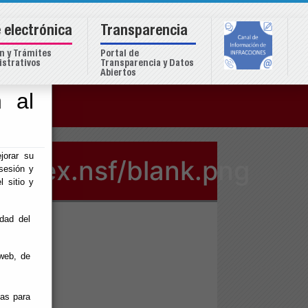
 electrónica
Transparencia
n y Trámites
Portal de
strativos
Transparencia y Datos
Abiertos
 al
o
jorar su
/index.nsf/blank.png
sesión y
l sitio y
idad del
web, de
ias para