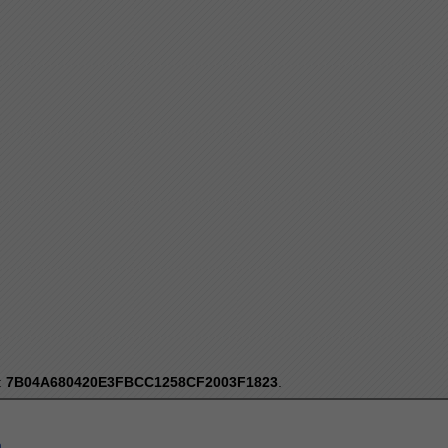
:
7B04A680420E3FBCC1258CF2003F1823
.
a