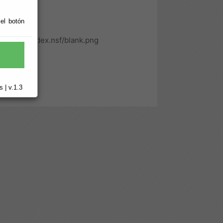
 el botón
msdipro/index.nsf/blank.png
 | v.1.3