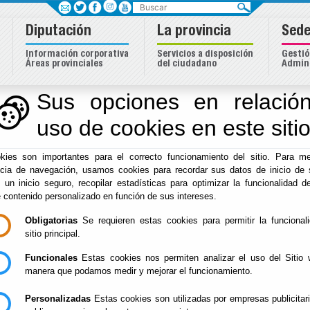
Buscar
Diputación
La provincia
Sede
Información corporativa
Servicios a disposición
Gestió
Áreas provinciales
del ciudadano
Admini
dentidad Almeriense
Sus opciones en relación
uso de cookies en este siti
Inicio
-
Cultura y Cine
-
kies son importantes para el correcto funcionamiento del sitio. Para me
/Servicios/cmsdipro
ncia de navegación, usamos cookies para recordar sus datos de inicio de 
e un inicio seguro, recopilar estadísticas para optimizar la funcionalidad de
e contenido personalizado en función de sus intereses.
Obligatorias
Se requieren estas cookies para permitir la funcional
Escuchar
sitio principal.
Funcionales
Estas cookies nos permiten analizar el uso del Sitio 
manera que podamos medir y mejorar el funcionamiento.
Personalizadas
Estas cookies son utilizadas por empresas publicitar