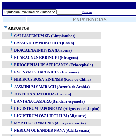
Buscar
EXISTENCIAS
ARBUSTOS
CALLISTEMUM SP. (Limpiatubos)
CASSIA DIDYMOBOTRYA (Casia)
DRACAENA INDIVISA (Drácena)
ELAEAGNUS EBBINGEI (Eleagnus)
ERIOCEPHALUS AFRICANUS (Eriocephalo)
EVONYMUS JAPONICUS (Evónimo)
HIBISCUS ROSA-SINENSIS (Rosa de China)
JASMINUM SAMBACH (Jazmín de Arabia)
JUSTICIA ADATHODA (Justicia)
LANTANA CAMARA (Bandera española)
LIGUSTRUM JAPONICUM (Aligustre del Japón)
LIGUSTRUM OVALIFOLIUM (Aligustre)
MYRTUS COMMUNIS (Arrayán ó mirto)
NERIUM OLEANDER NANA (Adelfa enana)