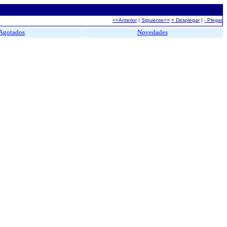
<<Anterior
|
Siguiente>>
+ Desplegar
|
- Plegar
Agotados
Novedades